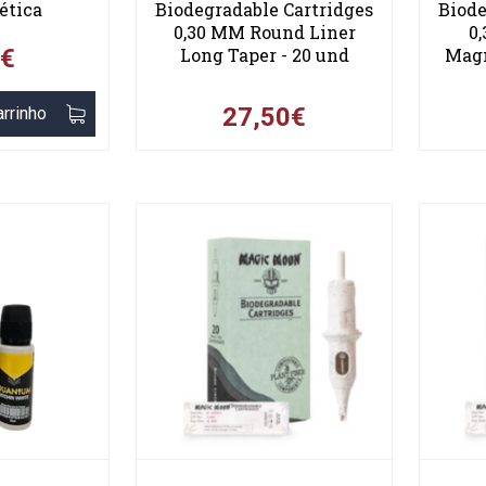
ética
Biodegradable Cartridges
Biode
0,30 MM Round Liner
0
5€
Long Taper - 20 und
Magn
27,50€
arrinho