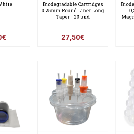
White
Biodegradable Cartridges
Biode
0.25mm Round Liner Long
0
Taper - 20 und
Magn
0€
27,50€