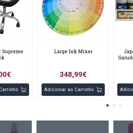
ir Supreme
Large Ink Mixer
Jap
ck
Garuda
00€
348,99€
Carrinho
Adicionar ao Carrinho
Adici