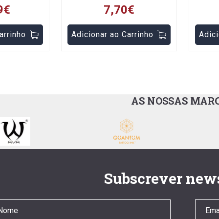
9€
7,70€
arrinho
Adicionar ao Carrinho
Adici
AS NOSSAS MAR
Subscrever news