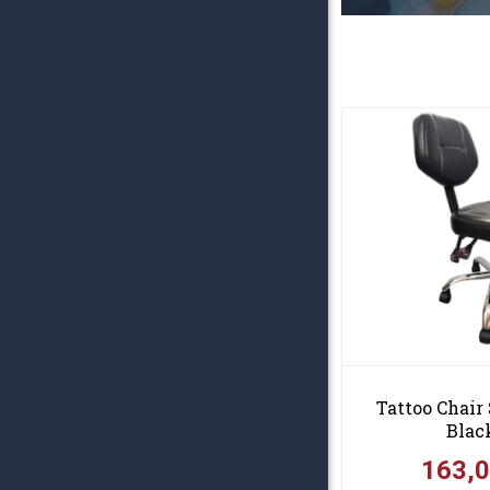
Tattoo Chair
Blac
163,