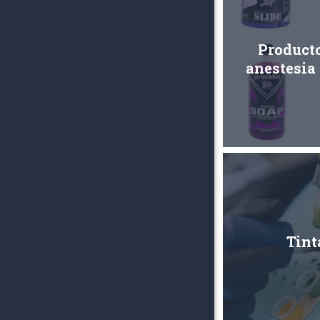
Product
anestesia
Tint