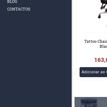
BLOG
CONTACTOS
Kraska Indigo Light 30 ML
Tattoo Cha
Bla
21,53€
163,
Adicionar ao Carrinho
Adicionar ao 