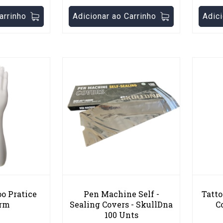
arrinho
Adicionar ao Carrinho
Adici
oo Pratice
Pen Machine Self -
Tatto
Arm
Sealing Covers - SkullDna
C
100 Unts