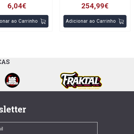
6,04€
254,99€
onar ao Carrinho
Adicionar ao Carrinho
CAS
letter