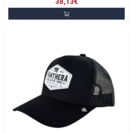
38,13€