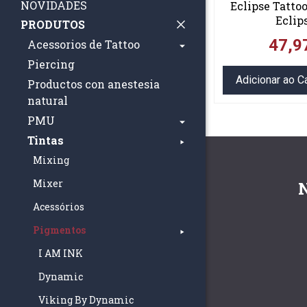
NOVIDADES
Eclipse Tattoo
Eclip
PRODUTOS
47,9
Acessorios de Tattoo
Piercing
Adicionar ao C
Productos con anestesia
natural
PMU
Tintas
Mixing
Mixer
Acessórios
Pigmentos
I AM INK
Dynamic
Viking By Dynamic