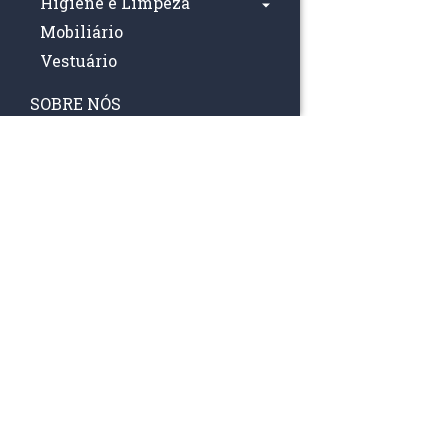
Higiene e Limpeza
Mobiliário
Vestuário
SOBRE NÓS
BLOG
CONTACTOS
RAA TATTO
SIGA-NOS
Rua Fernand
Lote 7A
3020-238 L
(+351) 
(Chamada para 
raa.ger