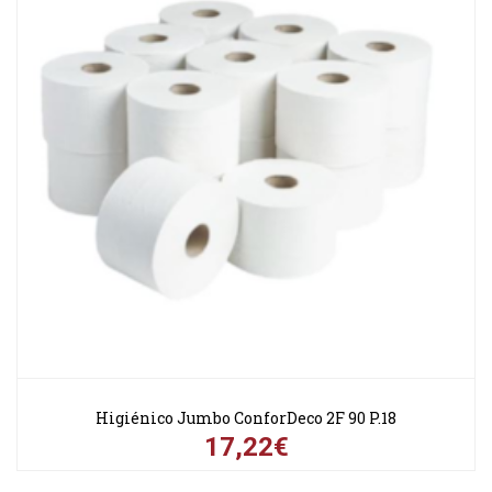
Higiénico Jumbo ConforDeco 2F 90 P.18
17,22€