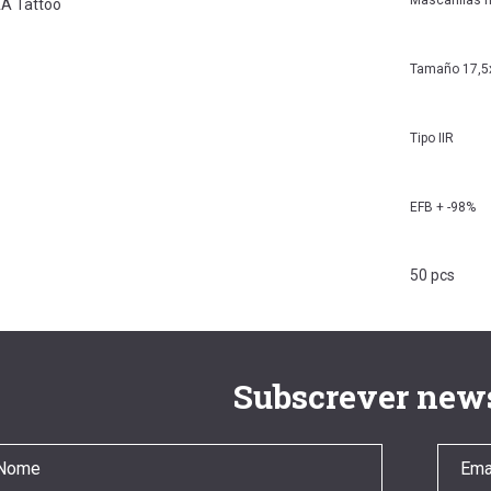
Mascarillas 
A Tattoo
Tamaño 17,5
Tipo IIR
EFB + -98%
50 pcs
Subscrever news