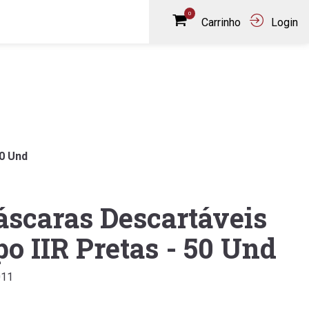
0
Carrinho
Login
50 Und
scaras Descartáveis
po IIR Pretas - 50 Und
011