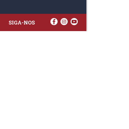
SIGA-NOS
RAA TATTO
Rua Fernand
Lote 7A
3020-238 L
(+351) 
(Chamada para 
raa.ger