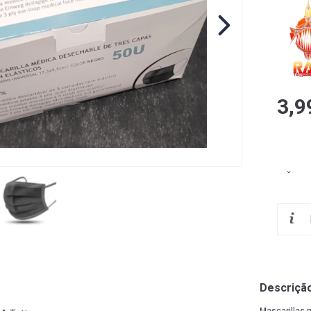
3,9
Descriçã