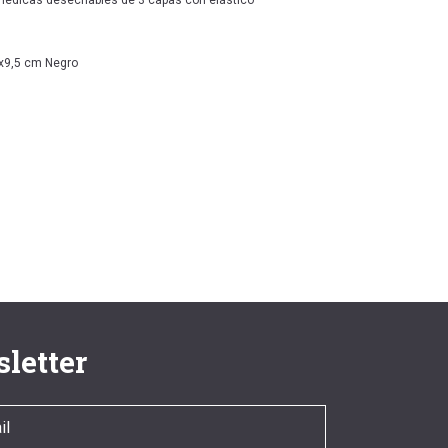
médicas desechables de 3 capas con elástico
x9,5 cm Negro
letter