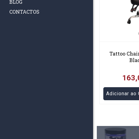
BLOG
CONTACTOS
Kraska Indigo Light 30 ML
Tattoo Cha
Bla
21,53€
163,
Adicionar ao Carrinho
Adicionar ao 