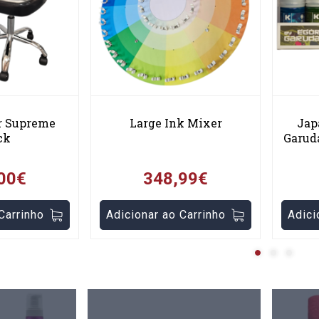
ir Supreme
Large Ink Mixer
Jap
ck
Garuda
00€
348,99€
Carrinho
Adicionar ao Carrinho
Adici