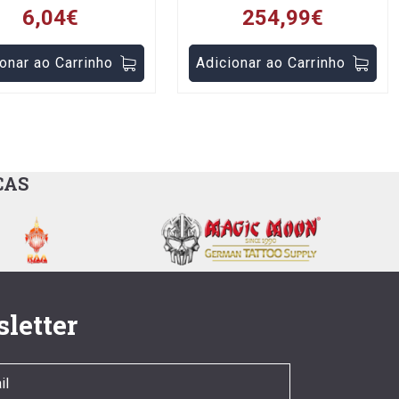
6,04€
254,99€
onar ao Carrinho
Adicionar ao Carrinho
CAS
letter