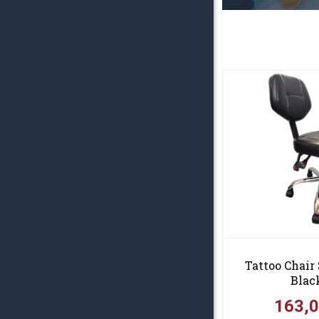
Tattoo Chair
Blac
163,