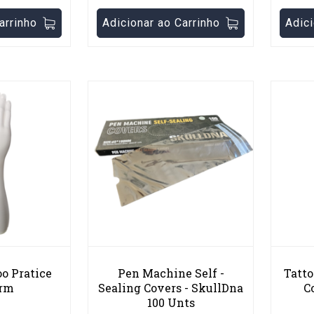
arrinho
Adicionar ao Carrinho
Adici
oo Pratice
Pen Machine Self -
Tatto
Arm
Sealing Covers - SkullDna
C
100 Unts