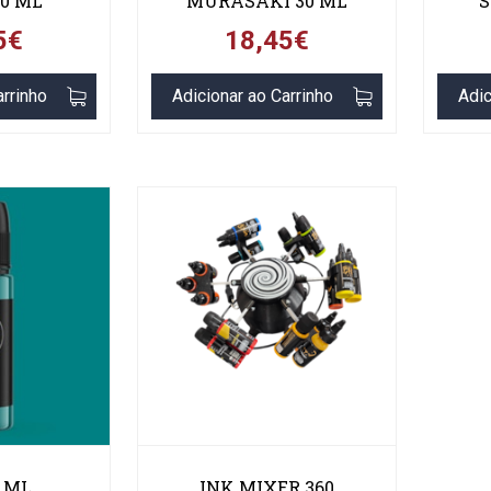
30 ML
MURASAKI 30 ML
S
5€
18,45€
arrinho
Adicionar ao Carrinho
Adic
0 ML
INK MIXER 360