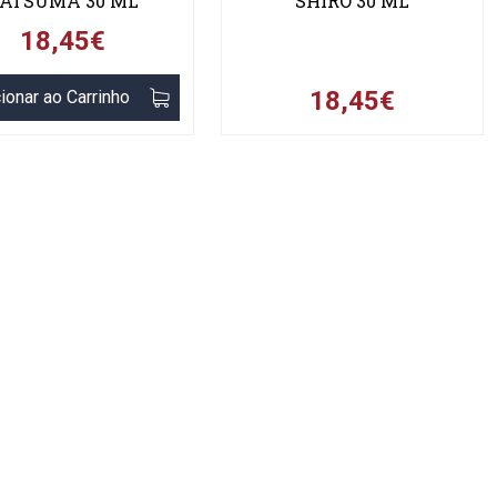
ATSUMA 30 ML
SHIRO 30 ML
18,45€
18,45€
ionar ao Carrinho