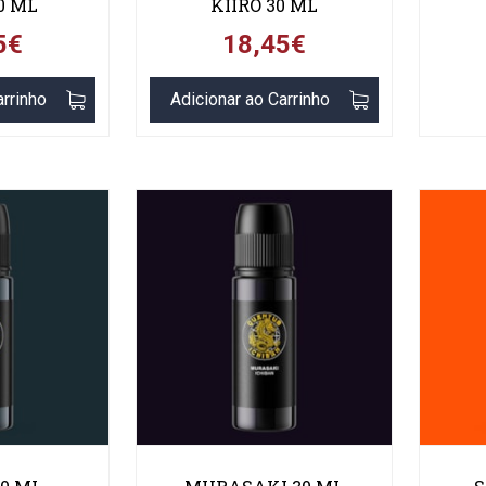
0 ML
KIIRO 30 ML
5€
18,45€
arrinho
Adicionar ao Carrinho