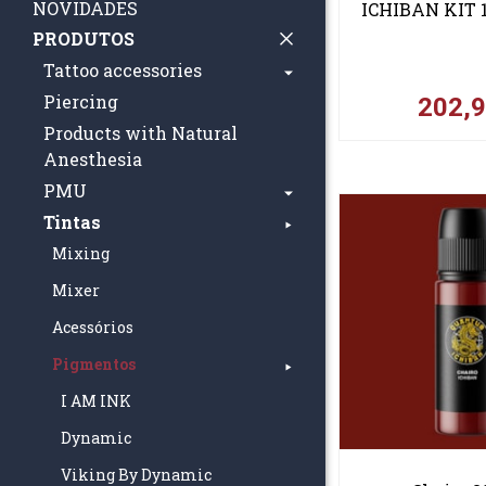
NOVIDADES
ICHIBAN KIT 
PRODUTOS
Tattoo accessories
Piercing
202,
Products with Natural
Anesthesia
PMU
Tintas
Mixing
Mixer
Acessórios
Pigmentos
I AM INK
Dynamic
Viking By Dynamic