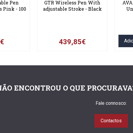
able Pen
GTR Wireless Pen With
AVA
 Pink - 100
adjustable Stroke - Black
Un
0€
439,85€
Adic
NÃO ENCONTROU O QUE PROCURAVA
Fale connosco:
Contactos