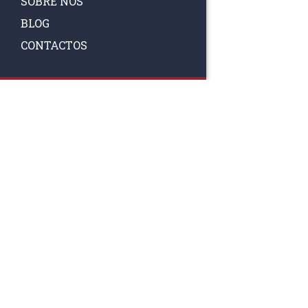
SOBRE NÓS
BLOG
CONTACTOS
SIGA-NOS
RAA TATTO
Rua Fernand
Lote 7A
3020-238 L
(+351) 
(Chamada para 
raa.ger