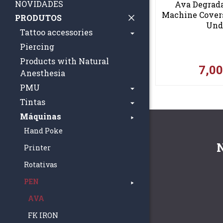
NOVIDADES
Ava Degrad
Machine Covers
PRODUTOS
Und
Tattoo accessories
Piercing
Products with Natural
7,0
Anesthesia
PMU
Tintas
Máquinas
Hand Poke
Printer
Rotativas
PEN
AVA
FK IRON