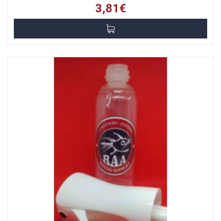
3,81€