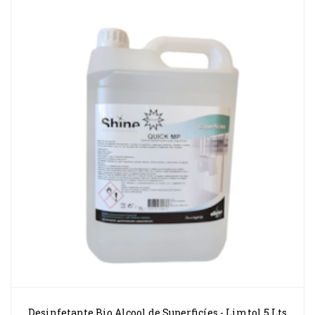
Desinfetante Bio Alcool de Superficíes - Limtol 5 Lts