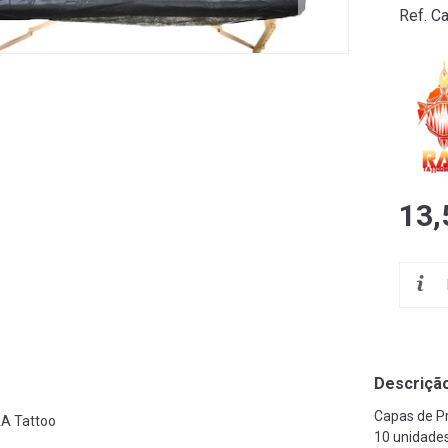
Ref. C
13,
Descriçã
Capas de Pr
A Tattoo
10 unidade