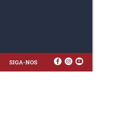
SIGA-NOS
RAA TATTO
Rua Fernand
Lote 7A
3020-238 L