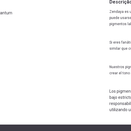
Descriçã
Zendaya es u
antum
puede usarse
pigmentos lab
Si eres faná
similar que 
Nuestros pig
crear el tono
Los pigmen
bajo estric
responsabil
utilizando 