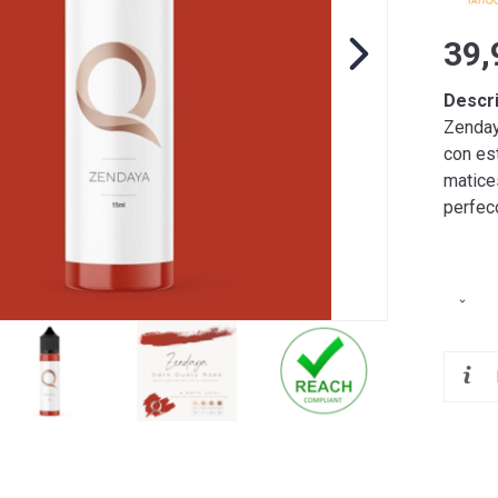
39,
Descr
Zendaya
con es
matice
perfecc