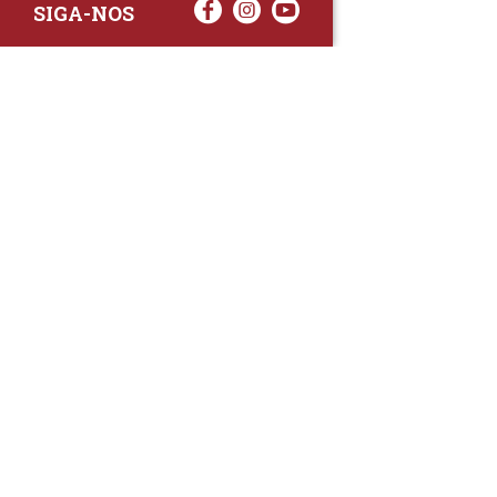
SIGA-NOS
RAA TATTO
Rua Fernand
Lote 7A
3020-238 L
(+351) 
(Chamada para 
raa.ger