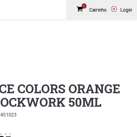
0
Carrinho
Login
ICE COLORS ORANGE
LOCKWORK 50ML
8451023