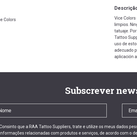
Descriçã
Vice Colors
ce Colors
limpios. Ni
tatuaje. Po
Tattoo Supp
uso de esto
adecuado pa
aplicación 
Subscrever news
Consinto que a RAA Tattoo Suppliers, trate e utilize os meus dados pe
informações relacionadas com produtos e serviços, de acordo com o de