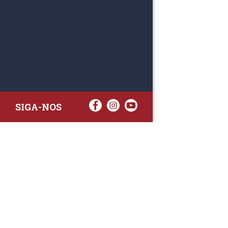
SIGA-NOS
RAA TATTO
Rua Fernand
Lote 7A
3020-238 L