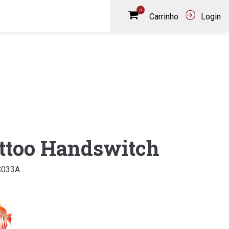
0
Carrinho
Login
ttoo Handswitch
C033A