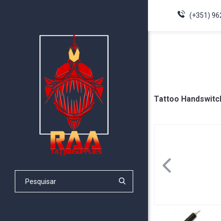
(+351) 96
Tattoo Handswitc