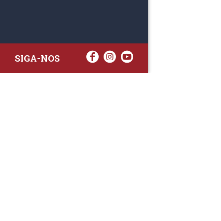
SIGA-NOS
RAA TATTO
Rua Fernand
Lote 7A
3020-238 L
(+351) 
(Chamada para 
raa.ger