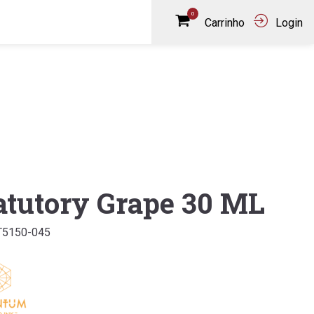
0
Carrinho
Login
atutory Grape 30 ML
T5150-045