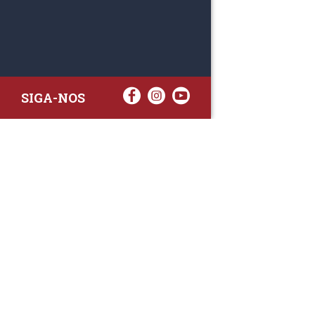
SIGA-NOS
RAA TATTO
Rua Fernand
Lote 7A
3020-238 L
(+351) 
(Chamada para 
raa.ger