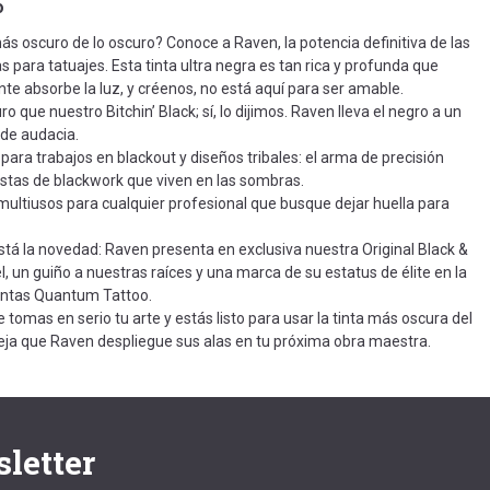
o
ás oscuro de lo oscuro? Conoce a Raven, la potencia definitiva de las
s para tatuajes. Esta tinta ultra negra es tan rica y profunda que
te absorbe la luz, y créenos, no está aquí para ser amable.
o que nuestro Bitchin’ Black; sí, lo dijimos. Raven lleva el negro a un
 de audacia.
para trabajos en blackout y diseños tribales: el arma de precisión
tistas de blackwork que viven en las sombras.
 multiusos para cualquier profesional que busque dejar huella para
está la novedad: Raven presenta en exclusiva nuestra Original Black &
l, un guiño a nuestras raíces y una marca de su estatus de élite en la
tintas Quantum Tattoo.
te tomas en serio tu arte y estás listo para usar la tinta más oscura del
ja que Raven despliegue sus alas en tu próxima obra maestra.
letter