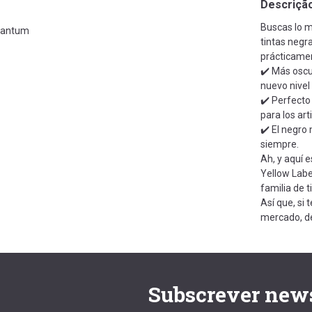
Descriçã
Buscas lo m
antum
tintas negra
prácticamen
✔️ Más oscur
nuevo nivel
✔️ Perfecto 
para los ar
✔️ El negro
siempre.
Ah, y aquí 
Yellow Labe
familia de 
Así que, si 
mercado, de
Subscrever news