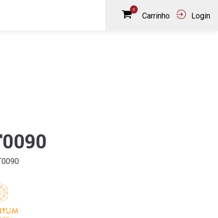
0
Carrinho
Login
0090
T0090