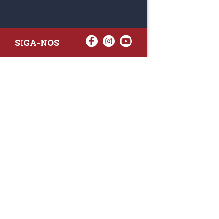
SIGA-NOS
RAA TATTO
Rua Fernand
Lote 7A
3020-238 L
(+351) 
(Chamada para 
raa.ger