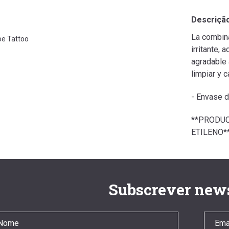
Descriçã
La combina
oe Tattoo
irritante,
agradable 
limpiar y 
- Envase 
**PRODUC
ETILENO*
Subscrever news