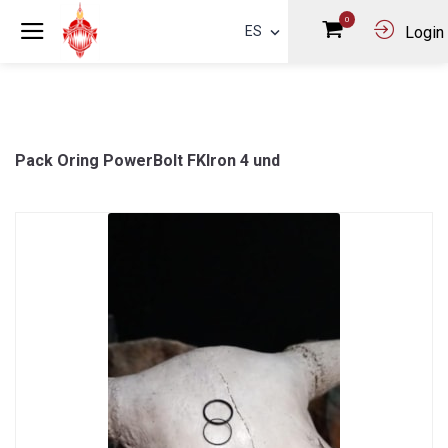
0
ES
Login
Pack Oring PowerBolt FKIron 4 und