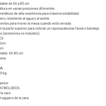
lable de 60 a 83 cm
ltura en varias posiciones diferentes
tálicos de alta resistencia para máxima estabilidad
ro, resistente al agua y al aceite.
tentes para mover la mesa cuando está cerrada.
 la parte superior para colocar un reposacabezas facial o bandeja
 (accesorios no incluidos)
ES
80cm
cm
table: 60-83 cm
uesa
IA
20 kg
pesor
S INCLUIDOS
la cara
l agujero de la cara