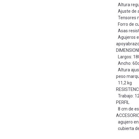
Altura regu
Ajuste de a
Tensores me
Forro de cue
Asas resis
Agujeros en
apoyabrazos
DIMENSION
Largos: 1
Ancho: 60
Altura ajus
peso marq
11,2 kg
RESISTENC
Trabajo: 1
PERFIL
8 cm de es
ACCESORIO
agujero en 
cubierta de