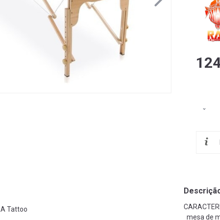
124
Descriçã
CARACTER
A Tattoo
mesa de ma