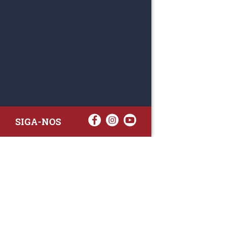
SIGA-NOS
RAA TATTO
Rua Fernand
Lote 7A