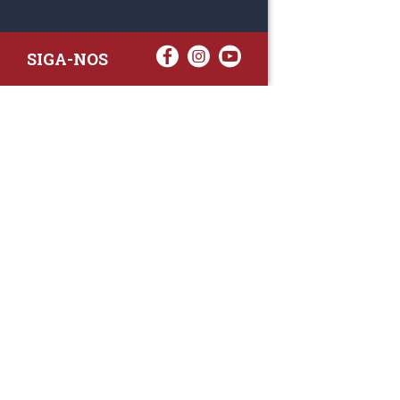
SIGA-NOS
RAA TATTO
Rua Fernand
Lote 7A
3020-238 L
(+351) 
(Chamada para 
raa.ger