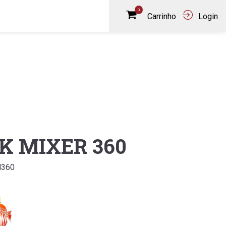
0
Carrinho
Login
K MIXER 360
M360