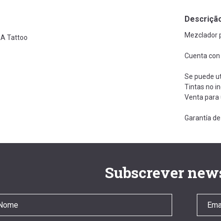
Descriçã
Mezclador p
A Tattoo
Cuenta con 
Se puede uti
Tintas no in
Venta para 
Garantía de
Subscrever news