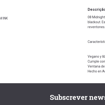
Descriçã
08 Midnight
AM INK
blackout. E
reventones
Característ
Vegano y li
Cumple con 
Ventana de 
Hecho en A
Subscrever news