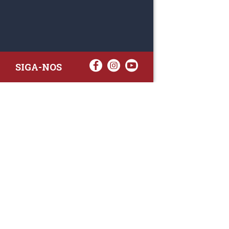
SIGA-NOS
RAA TATTO
Rua Fernand
Lote 7A
3020-238 L
(+351) 
(Chamada para 
raa.ger