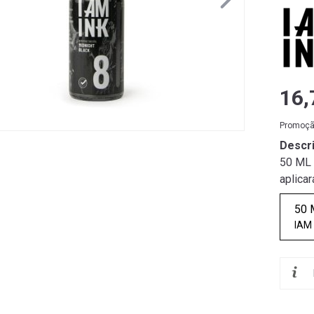
16,
Promoção
Descr
50 ML 
aplicar
50 
IAM