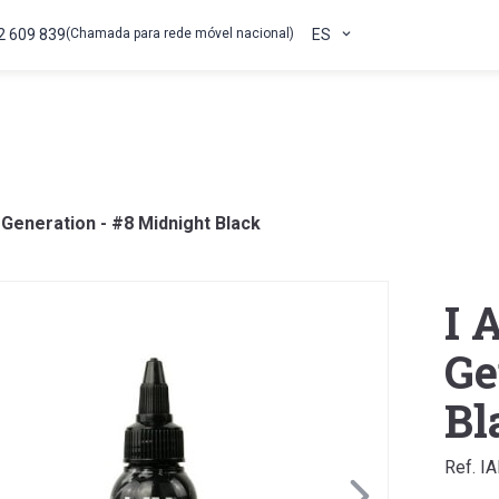
2 609 839
(Chamada para rede móvel nacional)
ES
 Generation - #8 Midnight Black
I 
Ge
Bl
Ref. I