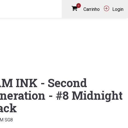
0
Carrinho
Login
AM INK - Second
neration - #8 Midnight
ack
AM SG8