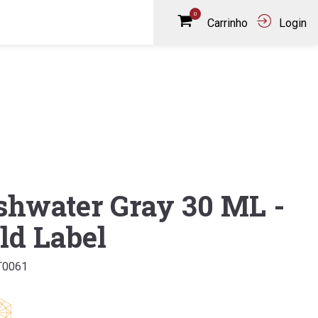
0
Carrinho
Login
shwater Gray 30 ML -
ld Label
T0061