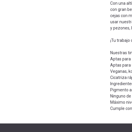
Con una alt
con gran be
cejas con m
usar nuestr
y pezones, l
¡Tu trabajo
Nuestras ti
Aptas para c
Aptas para
Veganas, ko
Cicatriza r
Ingredientes
Pigmento a 
Ninguno de
Máximo nive
Cumple con 