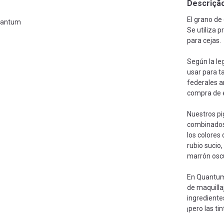
Descriçã
El grano de
antum
Se utiliza 
para cejas.
Según la le
usar para ta
federales a
compra de e
Nuestros p
combinados 
los colores
rubio sucio,
marrón oscu
En Quantum 
de maquilla
ingrediente
¡pero las ti