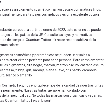
o
 cacao es un pigmento cosmético marrón oscuro con matices fríos.
principalmente para tatuajes cosméticos y es una excelente opción
gislación europea, a partir de enero de 2022, este color no se puede
tuajes en los países de la UE. Consulte las leyes y normativas
ntes de comprar. Quantum Tattoo Ink no se responsabiliza de la
stos colores.
igmentos cosméticos y paramédicos se pueden usar solos o
para crear el tono perfecto para cada persona. Para complementar
 de los pigmentos, elija negro, marrón, marrón oscuro, castaño oscuro,
 espresso, fudge, gris, naranja, siena suave, gris pardo, caramelo,
ro, blanco o amarillo.
Cosmetic Inks, nos enorgullecemos de la calidad de nuestras tintas
je permanente. Nuestras tintas siempre han contado con
s de la mejor calidad. No todas las marcas son orgánicas o veganas,
ntas Quantum Tattoo Inks sí lo son!