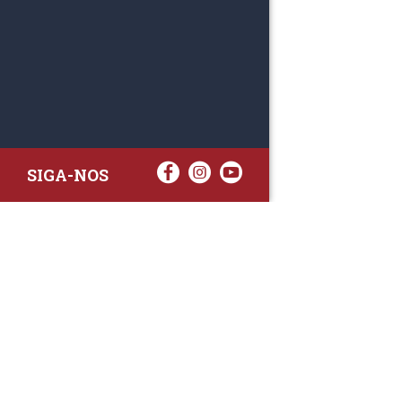
SIGA-NOS
RAA TATTO
Rua Fernand
Lote 7A
3020-238 L
(+351) 