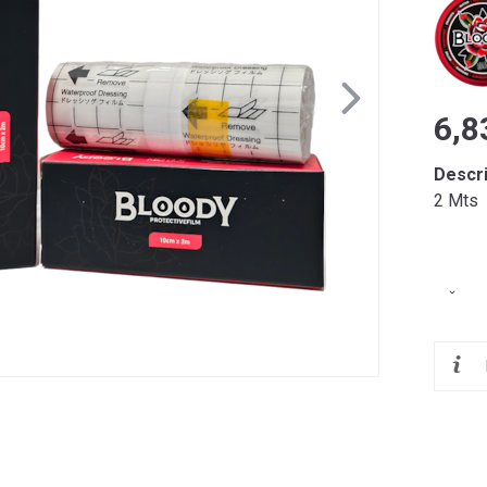
6,8
Descr
2 Mts