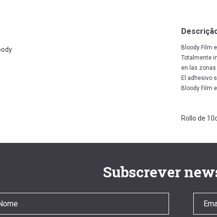
Descriçã
Bloody Film e
oody
Totalmente im
en las zonas 
El adhesivo s
Bloody Film 
Rollo de 1
Subscrever news