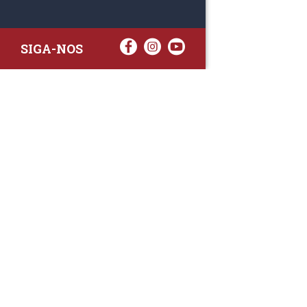
SIGA-NOS
RAA TATTO
Rua Fernand
Lote 7A
3020-238 L
(+351) 
(Chamada para 
raa.ger