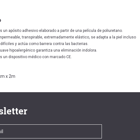
o
s un apósito adhesivo elaborado a partir de una película de poliuretano.
permeable, transpirable, extremadamente elástico, se adapta a la piel incluso
difíciles y actúa como barrera contra las bacterias.
uave hipoalergénico garantiza una eliminación indolora.
es un dispositivo médico con marcado CE.
0cm x 2m
letter