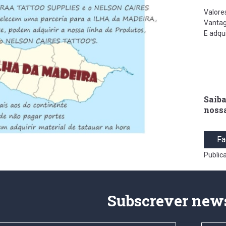
Valore
Vantag
E adqu
Saiba
noss
Fa
Public
Subscrever news