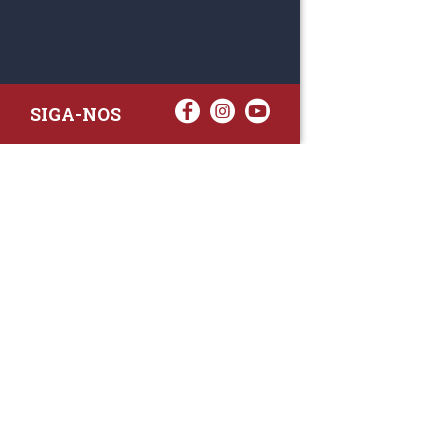
SIGA-NOS
RAA TATTO
Rua Fernand
Lote 7A
3020-238 L
(+351) 
(Chamada para 
raa.ger