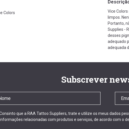
Descriçã
Vice Colors
ce Colors
limpos. Ne
Portanto, 
Supplies - 
desses pigm
adequado pa
adequada d
Subscrever news
Consinto que a RAA Tattoo Suppliers, trate e utilize os meus dados pe
informações relacionadas com produtos e serviços, de acordo com o de