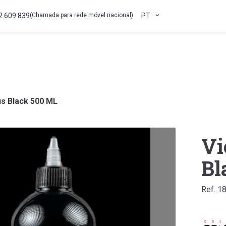
2 609 839
(Chamada para rede móvel nacional)
PT
us Black 500 ML
Vi
Bl
Ref. 1