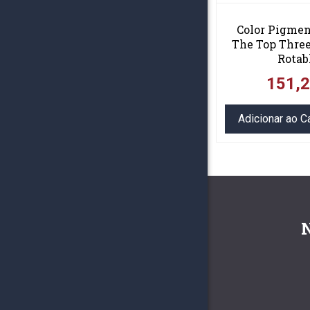
Color Pigmen
The Top Three
Rotab
151,
Adicionar ao C