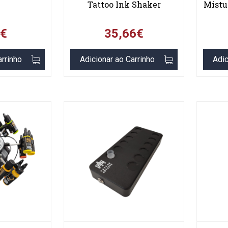
Tattoo Ink Shaker
Mistu
9€
35,66€
arrinho
Adicionar ao Carrinho
Adic