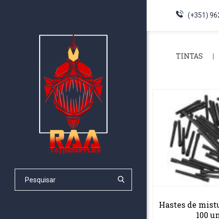
(+351) 96
TINTAS
Hastes de mistu
100 u