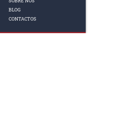
SOBRE NÓS
BLOG
CONTACTOS
SIGA-NOS
RAA TATTO
Rua Fernand
Lote 7A
3020-238 L
(+351) 
(Chamada para 
raa.ger