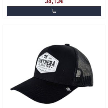
38,13€