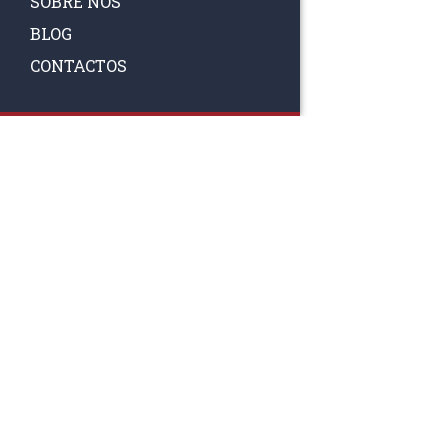
SOBRE NÓS
BLOG
CONTACTOS
SIGA-NOS
RAA TATTO
Rua Fernand
Lote 7A
3020-238 L
(+351) 
(Chamada para 
raa.ger