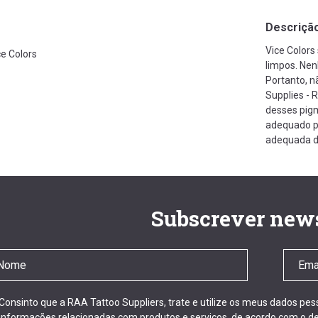
Descriçã
Vice Colors
ce Colors
limpos. Ne
Portanto, 
Supplies - 
desses pigm
adequado pa
adequada d
Subscrever news
Consinto que a RAA Tattoo Suppliers, trate e utilize os meus dados pe
informações relacionadas com produtos e serviços, de acordo com o de