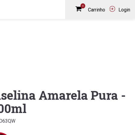
0
Carrinho
Login
selina Amarela Pura -
00ml
7ID63QW