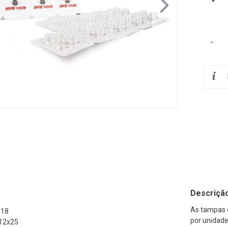
Descriçã
As tampas c
018
por unidade
12x25