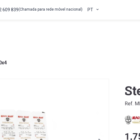
2 609 839
(Chamada para rede móvel nacional)
PT
0x4
St
Ref. M
1,7