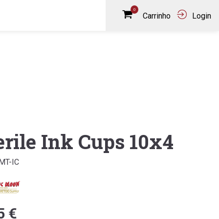
0
Carrinho
Login
erile Ink Cups 10x4
MT-IC
5 €