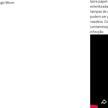
lacre papel
gic Moon
esterilizad
tampas de 
podem ser 
vaselina. C
contaminaçã
infecção.