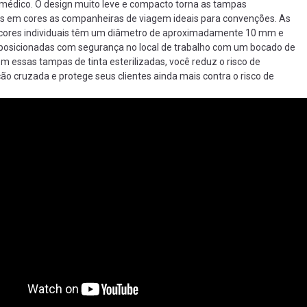
 médico. O design muito leve e compacto torna as tampas
as em cores as companheiras de viagem ideais para convenções. As
cores individuais têm um diâmetro de aproximadamente 10 mm e
posicionadas com segurança no local de trabalho com um bocado de
om essas tampas de tinta esterilizadas, você reduz o risco de
o cruzada e protege seus clientes ainda mais contra o risco de