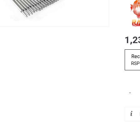
1,2
Rec
RSP