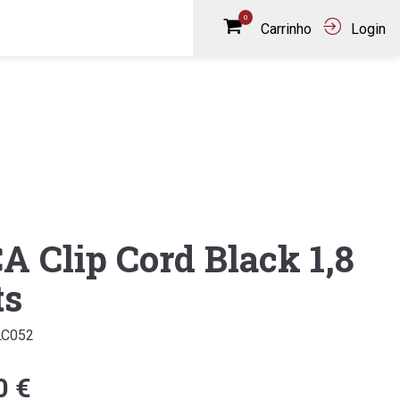
0
Carrinho
Login
A Clip Cord Black 1,8
ts
LC052
0 €