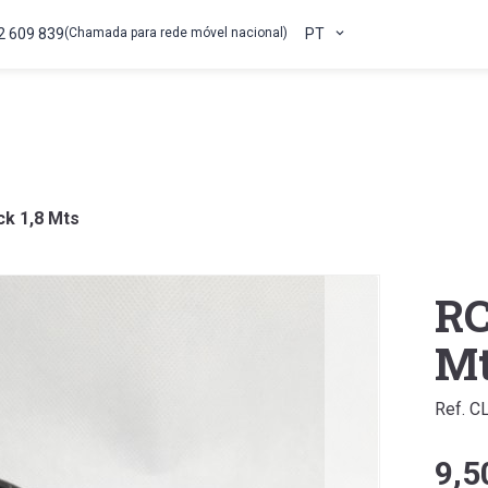
2 609 839
(Chamada para rede móvel nacional)
PT
ck 1,8 Mts
RC
M
Ref. C
9,5