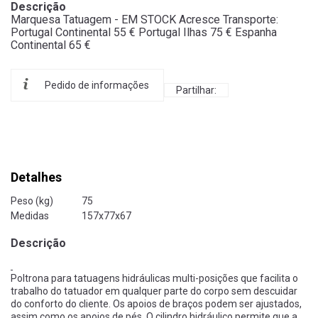
Descrição
Marquesa Tatuagem - EM STOCK Acresce Transporte:
Portugal Continental 55 € Portugal Ilhas 75 € Espanha
Continental 65 €
Pedido de informações
Partilhar:
Detalhes
Peso (kg)
75
Medidas
157x77x67
Descrição
Poltrona para tatuagens hidráulicas multi-posições que facilita o
trabalho do tatuador em qualquer parte do corpo sem descuidar
do conforto do cliente.
Os apoios de braços podem ser ajustados,
assim como os apoios de pés.
O cilindro hidráulico permite que a