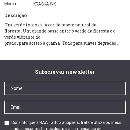
Marca
KRASKA INK
Descrição
Um
verde
intenso
.
A
cor
do
tapete
natural
da
floresta
.
Um
grande
passo
entre
o
verde
da floresta
e
o
verde
vibrante
do
prado
,
para
acesso
à
grama
.
Tudo
para
suaves
degradês
.
Subscrever newsletter
Consinto que a RAA Tattoo Suppliers, trate e utilize os meus
dados pessoais fornecidos, para comunicação de