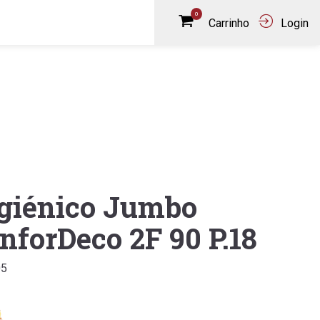
0
Carrinho
Login
giénico Jumbo
nforDeco 2F 90 P.18
05