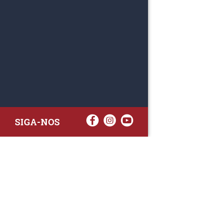
SIGA-NOS
RAA TATTO
Rua Fernand
Lote 7A