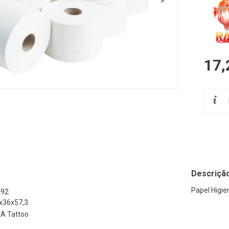
17,
Descriçã
Papel Higie
092
x36x57,3
A Tattoo