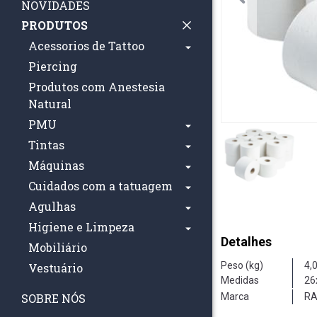
NOVIDADES
PRODUTOS
Acessorios de Tattoo
Piercing
Produtos com Anestesia
Natural
PMU
Tintas
Máquinas
Cuidados com a tatuagem
Agulhas
Higiene e Limpeza
Detalhes
Mobiliário
Peso (kg)
4,
Vestuário
Medidas
26
Marca
SOBRE NÓS
RA