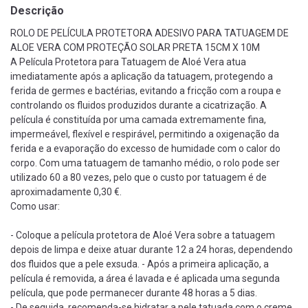
Descrição
ROLO DE PELÍCULA PROTETORA ADESIVO PARA TATUAGEM DE
ALOE VERA COM PROTEÇÃO SOLAR PRETA 15CM X 10M
A Película Protetora para Tatuagem de Aloé Vera atua
imediatamente após a aplicação da tatuagem, protegendo a
ferida de germes e bactérias, evitando a fricção com a roupa e
controlando os fluidos produzidos durante a cicatrização. A
película é constituída por uma camada extremamente fina,
impermeável, flexível e respirável, permitindo a oxigenação da
ferida e a evaporação do excesso de humidade com o calor do
corpo. Com uma tatuagem de tamanho médio, o rolo pode ser
utilizado 60 a 80 vezes, pelo que o custo por tatuagem é de
aproximadamente 0,30 €.
Como usar:
- Coloque a película protetora de Aloé Vera sobre a tatuagem
depois de limpa e deixe atuar durante 12 a 24 horas, dependendo
dos fluidos que a pele exsuda. - Após a primeira aplicação, a
película é removida, a área é lavada e é aplicada uma segunda
película, que pode permanecer durante 48 horas a 5 dias.
- De seguida, recomenda-se hidratar a pele tatuada com o creme