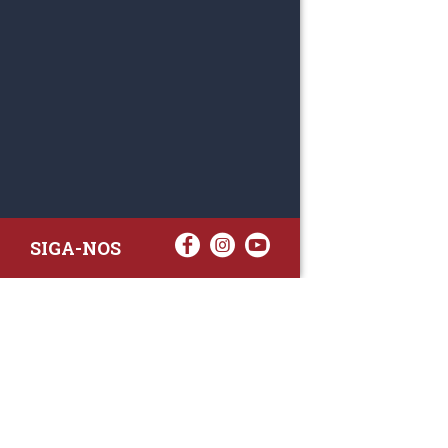
SIGA-NOS
RAA TATTO
Rua Fernand
Lote 7A