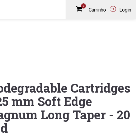
0
Carrinho
Login
odegradable Cartridges
25 mm Soft Edge
gnum Long Taper - 20
nd