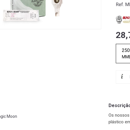
Ref. 
28,
25
MMB
Descriçã
Os nossos 
gic Moon
plástico e