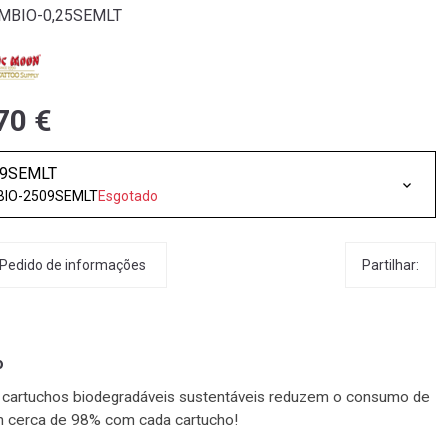
MMBIO-0,25SEMLT
70 €
09SEMLT
IO-2509SEMLT
Esgotado
Partilhar:
Pedido de informações
o
cartuchos biodegradáveis ​​sustentáveis ​​reduzem o consumo de
m cerca de 98% com cada cartucho!