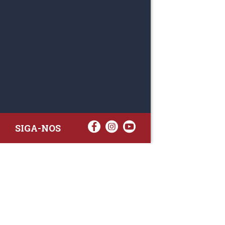
SIGA-NOS
RAA TATTO
Rua Fernand
Lote 7A