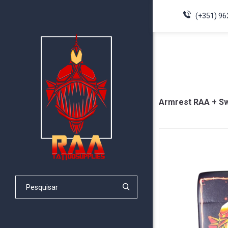
(+351) 96
Armrest RAA + Sw