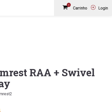
0
Carrinho
Login
mrest RAA + Swivel
ay
rmrest2