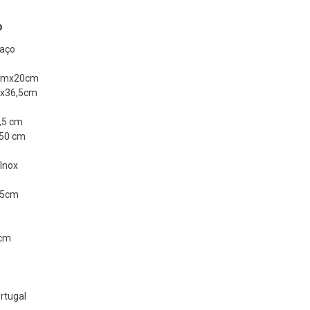
o
raço
cmx20cm
mx36,5cm
,5 cm
,50 cm
Inox
,5cm
cm
rtugal