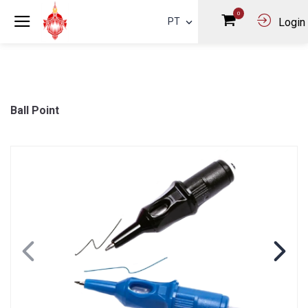
0
PT
Login
Ball Point