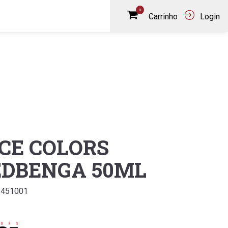
0
Carrinho
Login
CE COLORS
EDBENGA 50ML
8451001