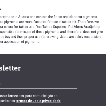
o
 are made in Austria and contain the finest and cleanest pigments.
se pigments are manufactured for use in tattoo ink. Therefore, we
our colors for tattoo use. Raa Tattoo Supplies - Rui Abreu Araújo Unp
 responsible for misuse of these pigments and, therefore, does not give
ee beyond their proper use for drawing. Users are solely responsible
per application of pigments.
letter
ssoais fornecidos, para comunicação de
scrito nos
termos de uso e privacidade