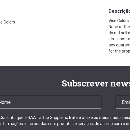
Descriçã
Vice Colors
ce Colors
None of the
do not sell 
lda. is not
any guarant
for the pro
Subscrever news
Consinto que a RAA Tattoo Suppliers, trate e utilize os meus dados pe
informações relacionadas com produtos e serviços, de acordo com o de