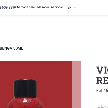
2 609 839
(Chamada para rede móvel nacional)
EN
DBENGA 50ML
VI
R
Ref. 1