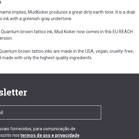
o
name implies, MudKicker produces a great dirty earth tone. It is a drab
o ink with a greenish-gray undertone.
l Quantum brown tattoo ink, Mud Kicker now comes in this EU REACH
ersion.
Quantum brown tattoo inks are made in the USA, vegan, cruelty-free,
d made with only the highest quality ingredients.
letter
ssoais fornecidos, para comunicação de
scrito nos
termos de uso e privacidade