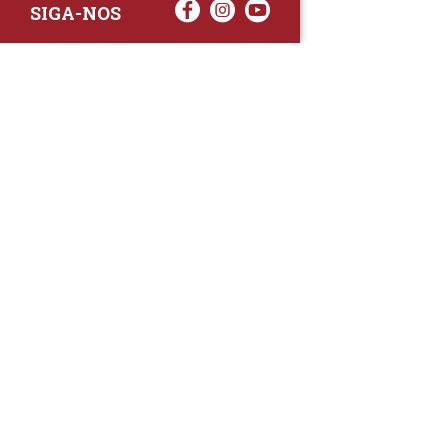
SIGA-NOS
RAA TATTO
Rua Fernand
Lote 7A
3020-238 L
(+351) 
(Chamada para 
raa.ger