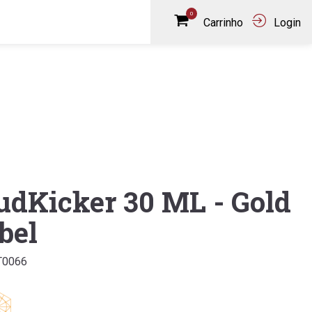
0
Carrinho
Login
dKicker 30 ML - Gold
bel
T0066