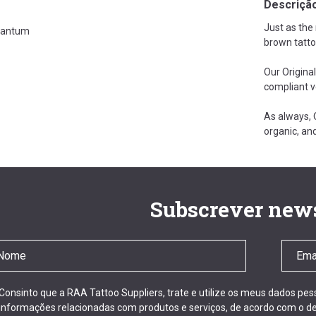
Descriçã
Just as the 
antum
brown tatto
Our Origina
compliant v
As always, 
organic, an
Subscrever news
Consinto que a RAA Tattoo Suppliers, trate e utilize os meus dados pe
informações relacionadas com produtos e serviços, de acordo com o de