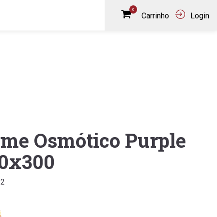
0
Carrinho
Login
lme Osmótico Purple
0x300
32