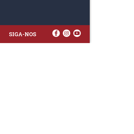
SIGA-NOS
RAA TATTO
Rua Fernand
Lote 7A
3020-238 L
(+351) 
(Chamada para 
raa.ger