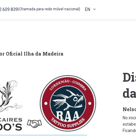
2 609 839
(Chamada para rede móvel nacional)
EN
or Oficial Ilha da Madeira
Di
da
Nelso
No inic
estabe
Ficando