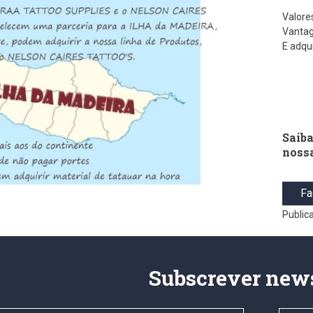
Valore
Vantag
E adqu
Saiba
noss
Fa
Public
Subscrever news