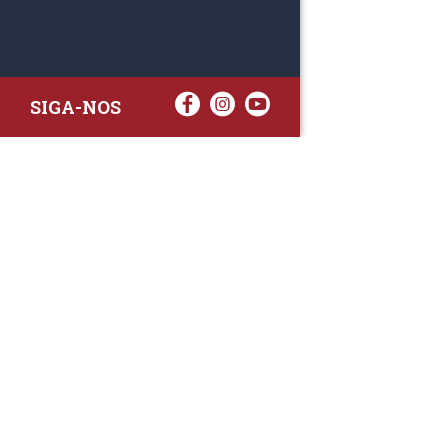
SIGA-NOS
RAA TATTO
Rua Fernand
Lote 7A
3020-238 L
(+351) 
(Chamada para 
raa.ger