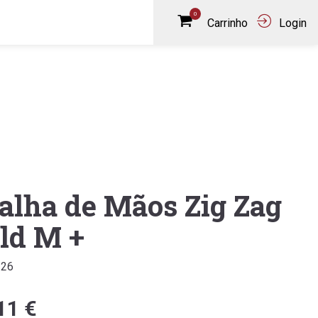
0
Carrinho
Login
alha de Mãos Zig Zag
ld M +
326
11 €