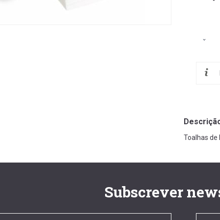
Descriçã
Toalhas de 
Subscrever news