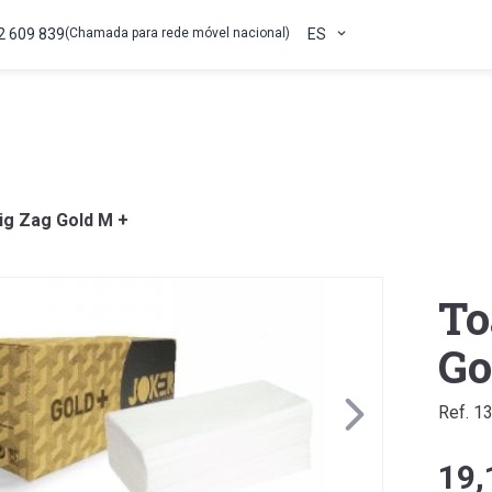
2 609 839
(Chamada para rede móvel nacional)
ES
ig Zag Gold M +
To
Go
Ref. 1
19,